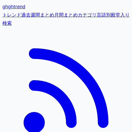
gh
ghtrend
トレンド
過去
週間まとめ
月間まとめ
カテゴリ
言語別
殿堂入り
検索