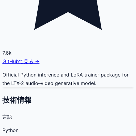
7.6k
GitHubで見る →
Official Python inference and LoRA trainer package for
the LTX-2 audio–video generative model.
技術情報
言語
Python