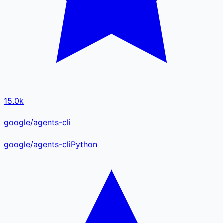
15.0k
google/agents-cli
google
/
agents-cli
Python