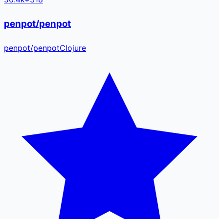
penpot/penpot
penpot
/
penpot
Clojure