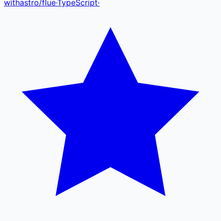
withastro
/
flue
·
TypeScript
·