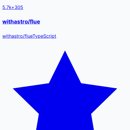
5.7k
+
305
withastro/flue
withastro
/
flue
TypeScript