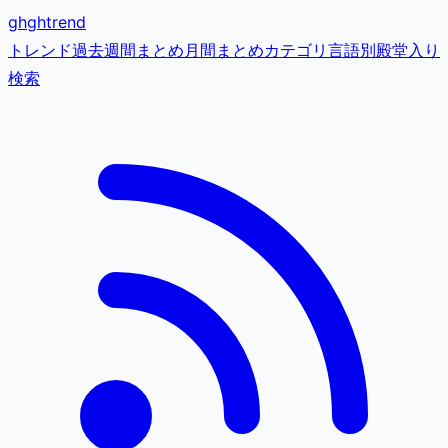
gh
ghtrend
トレンド
過去
週間まとめ
月間まとめ
カテゴリ
言語別
殿堂入り
検索