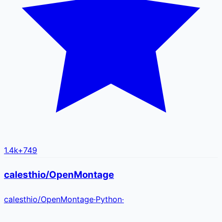
1.4k
+
749
calesthio/OpenMontage
calesthio
/
OpenMontage
·
Python
·