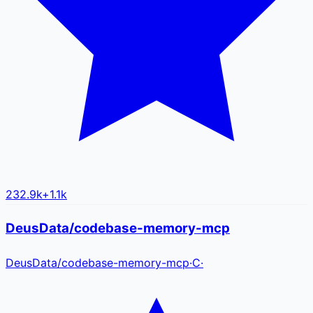
232.9k
+
1.1k
DeusData/codebase-memory-mcp
DeusData
/
codebase-memory-mcp
·
C
·