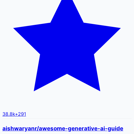
38.8k
+
291
aishwaryanr/awesome-generative-ai-guide