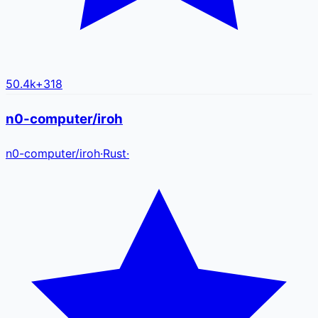
50.4k
+
318
n0-computer/iroh
n0-computer
/
iroh
·
Rust
·