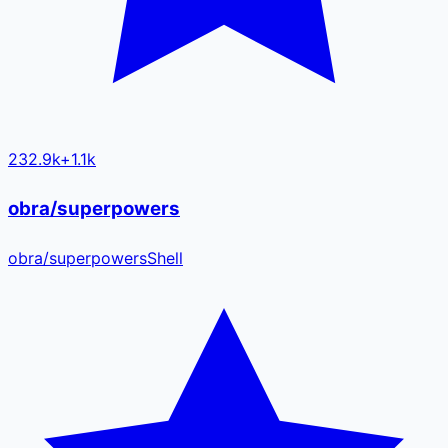
232.9k
+
1.1k
obra/superpowers
obra
/
superpowers
Shell