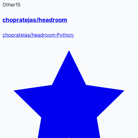
Other
15
chopratejas/headroom
chopratejas
/
headroom
·
Python
·