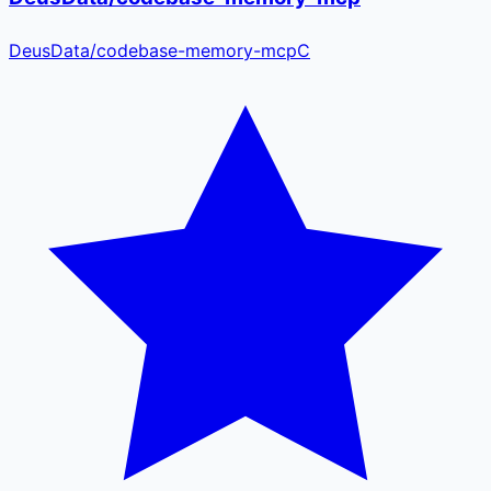
DeusData
/
codebase-memory-mcp
C