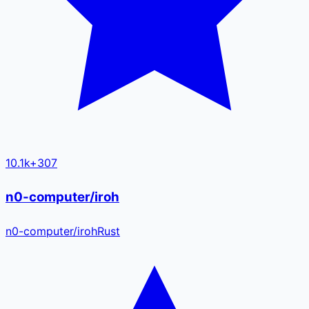
10.1k
+
307
n0-computer/iroh
n0-computer
/
iroh
Rust