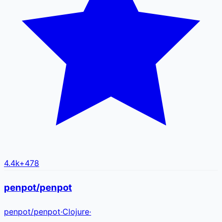
4.4k
+
478
penpot/penpot
penpot
/
penpot
·
Clojure
·