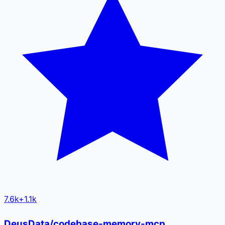
7.6k
+
1.1k
DeusData/codebase-memory-mcp