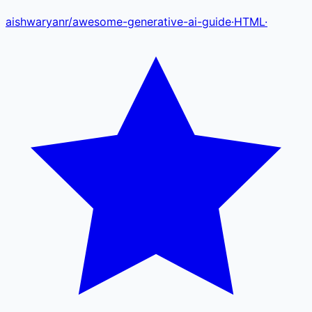
aishwaryanr
/
awesome-generative-ai-guide
·
HTML
·