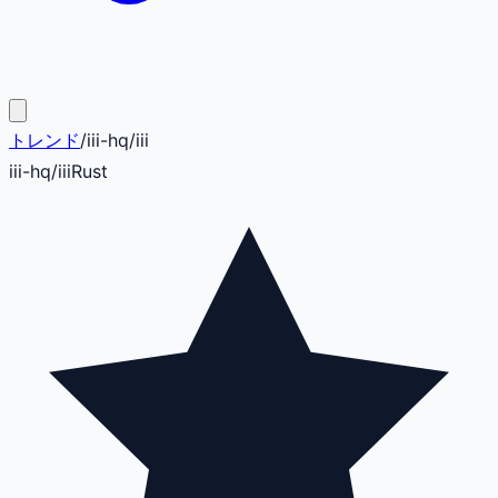
トレンド
/
iii-hq
/
iii
iii-hq
/
iii
Rust