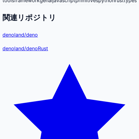
tools
framework
genai
javascript
primitives
python
rust
typesc
関連リポジトリ
denoland/deno
denoland
/
deno
Rust