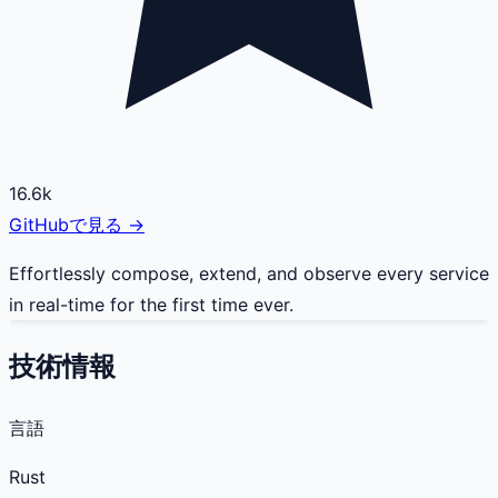
16.6k
GitHubで見る →
Effortlessly compose, extend, and observe every service
in real-time for the first time ever.
技術情報
言語
Rust