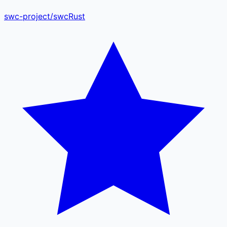
swc-project
/
swc
Rust