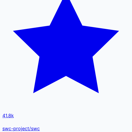
41.8k
swc-project/swc