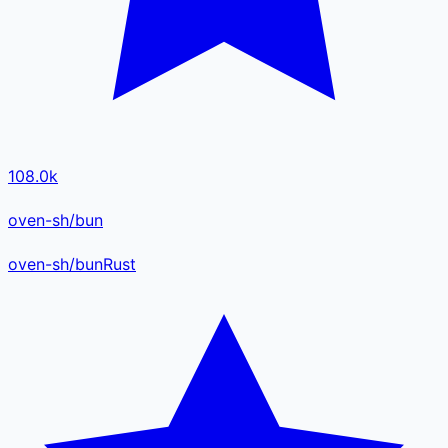
108.0k
oven-sh/bun
oven-sh
/
bun
Rust