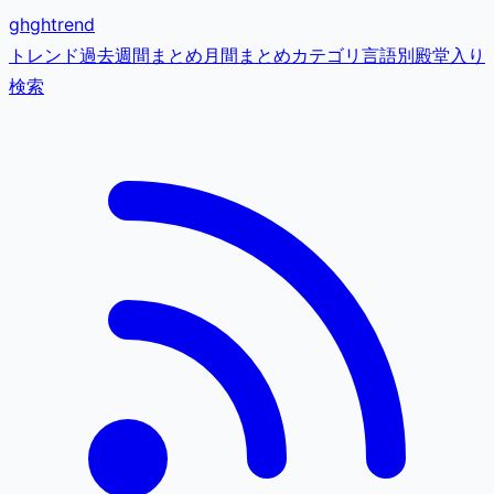
gh
ghtrend
トレンド
過去
週間まとめ
月間まとめ
カテゴリ
言語別
殿堂入り
検索