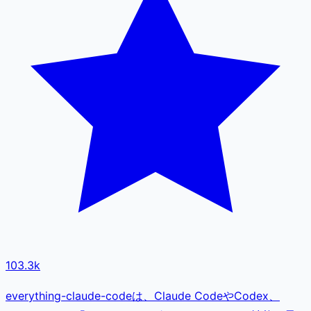
103.3k
everything-claude-codeは、Claude CodeやCodex、