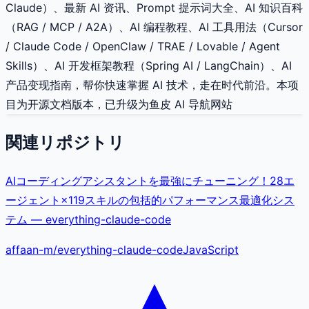
Claude）、最新 AI 资讯、Prompt 提示词大全、AI 知识百科
（RAG / MCP / A2A）、AI 编程教程、AI 工具用法（Cursor
/ Claude Code / OpenClaw / TRAE / Lovable / Agent
Skills）、AI 开发框架教程（Spring AI / LangChain）、AI
产品变现指南，帮你快速掌握 AI 技术，走在时代前沿。本项
目为开源文档版本，已升级为鱼皮 AI 导航网站
関連リポジトリ
AIコーディングアシスタントを最強にチューニング！28エ
ージェント×119スキルの包括的パフォーマンス最適化シス
テム — everything-claude-code
affaan-m
/
everything-claude-code
JavaScript