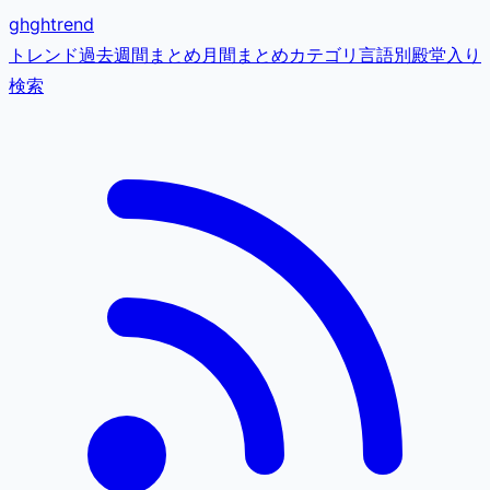
gh
ghtrend
トレンド
過去
週間まとめ
月間まとめ
カテゴリ
言語別
殿堂入り
検索