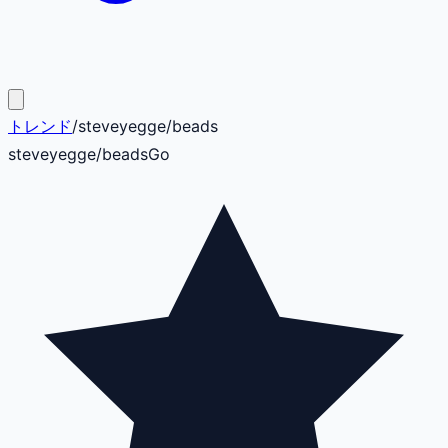
トレンド
/
steveyegge
/
beads
steveyegge
/
beads
Go