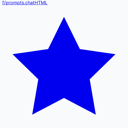
f
/
prompts.chat
HTML