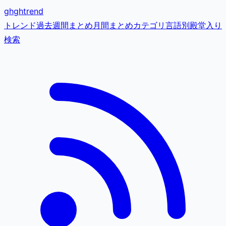
gh
ghtrend
トレンド
過去
週間まとめ
月間まとめ
カテゴリ
言語別
殿堂入り
検索