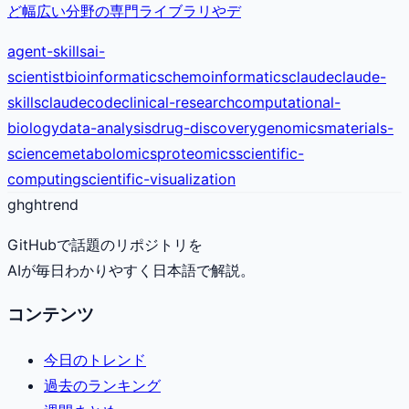
ど幅広い分野の専門ライブラリやデ
agent-skills
ai-
scientist
bioinformatics
chemoinformatics
claude
claude-
skills
claudecode
clinical-research
computational-
biology
data-analysis
drug-discovery
genomics
materials-
science
metabolomics
proteomics
scientific-
computing
scientific-visualization
gh
ghtrend
GitHubで話題のリポジトリを
AIが毎日わかりやすく日本語で解説。
コンテンツ
今日のトレンド
過去のランキング