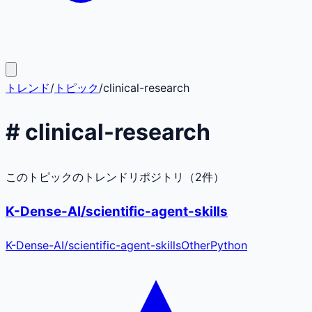
トレンド
/
トピック
/
clinical-research
#
clinical-research
このトピックのトレンドリポジトリ（
2
件）
K-Dense-AI/scientific-agent-skills
K-Dense-AI
/
scientific-agent-skills
Other
Python