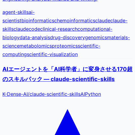
agent-skills
ai-
scientist
bioinformatics
chemoinformatics
claude
claude-
skills
claudecode
clinical-research
computational-
biology
data-analysis
drug-discovery
genomics
materials-
science
metabolomics
proteomics
scientific-
computing
scientific-visualization
AIエージェントを「AI科学者」に変身させる170超
のスキルパック — claude-scientific-skills
K-Dense-AI
/
claude-scientific-skills
AI
Python