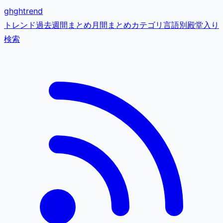
gh
ghtrend
トレンド
過去
週間まとめ
月間まとめ
カテゴリ
言語別
殿堂入り
検索