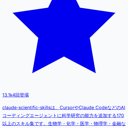
13.1k
4
回登場
claude-scientific-skillsは、CursorやClaude CodeなどのAI
コーディングエージェントに科学研究の能力を追加する170
以上のスキル集です。生物学・化学・医学・物理学・金融な