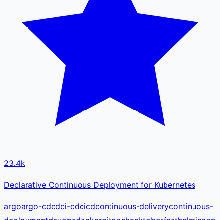
23.4k
Declarative Continuous Deployment for Kubernetes
argo
argo-cd
cd
ci-cd
cicd
continuous-delivery
continuous-
deployment
devops
docker
gitops
hacktoberfest
helm
jsonne