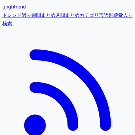
gh
ghtrend
トレンド
過去
週間まとめ
月間まとめ
カテゴリ
言語別
殿堂入り
検索