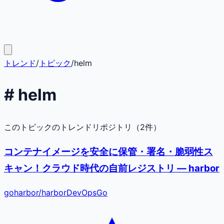
トレンド
/
トピック
/
helm
#
helm
このトピックのトレンドリポジトリ（
2
件）
コンテナイメージを安全に保管・署名・脆弱性ス
キャン！クラウド時代の自前レジストリ — harbor
goharbor
/
harbor
DevOps
Go