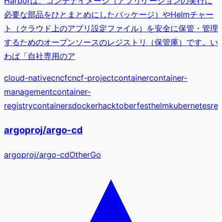
Harborは、コンテナイメージ（アプリケーションの実行に
必要な部品をひとまとめにしたパッケージ）やHelmチャー
ト（クラウド上のアプリ設定ファイル）を安全に保管・管理
するためのオープンソースのレジストリ（保管庫）です。い
わば「自社専用のア
cloud-native
cncf
cncf-project
container
container-
management
container-
registry
containers
docker
hacktoberfest
helm
kubernetes
reg
argoproj/argo-cd
argoproj
/
argo-cd
Other
Go