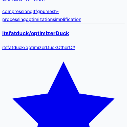
compression
gltf
gpu
mesh-
processing
optimization
simplification
itsfatduck/optimizerDuck
itsfatduck
/
optimizerDuck
Other
C#