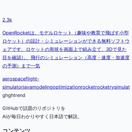
2.3k
OpenRocketは、モデルロケット（趣味や教育で飛ばす小型
ロケット）の設計・シミュレーションができる無料ソフトウ
ェアです。ロケットの形状を画面上で組み立て、3Dで見た
目を確認し、飛行のシミュレーション（高度・速度・加速度
の予測）まで一気
aerospace
flight-
simulator
java
modeling
optimization
rocket
rocketry
simulat
gh
ghtrend
GitHubで話題のリポジトリを
AIが毎日わかりやすく日本語で解説。
コンテンツ