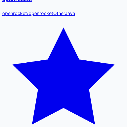
openrocket
/
openrocket
Other
Java