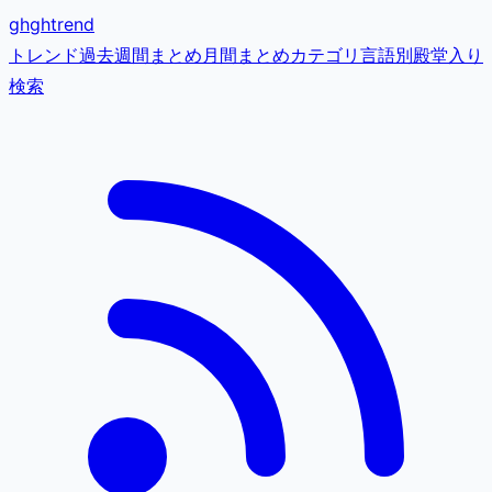
gh
ghtrend
トレンド
過去
週間まとめ
月間まとめ
カテゴリ
言語別
殿堂入り
検索