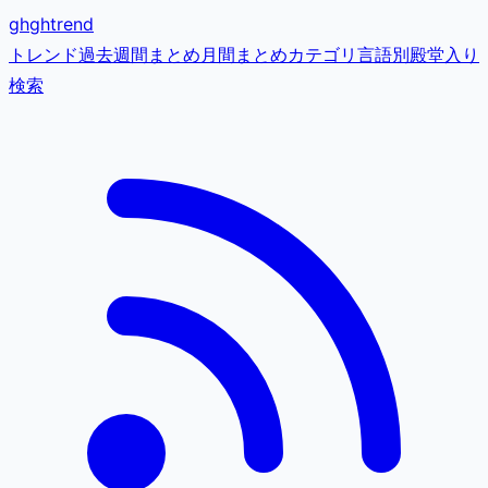
gh
ghtrend
トレンド
過去
週間まとめ
月間まとめ
カテゴリ
言語別
殿堂入り
検索