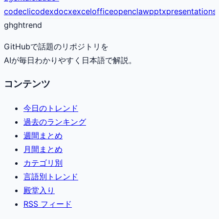
code
cli
codex
docx
excel
office
openclaw
pptx
presentation
sk
gh
ghtrend
GitHubで話題のリポジトリを
AIが毎日わかりやすく日本語で解説。
コンテンツ
今日のトレンド
過去のランキング
週間まとめ
月間まとめ
カテゴリ別
言語別トレンド
殿堂入り
RSS フィード