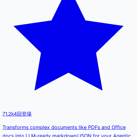
71.2k
4
回登場
Transforms complex documents like PDFs and Office
docs into LLM-ready markdown/JSON for your Agentic