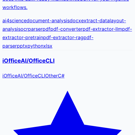
workflows.
ai4science
document-analysis
docx
extract-data
layout-
analysis
ocr
parser
pdf
pdf-converter
pdf-extractor-llm
pdf-
extractor-pretrain
pdf-extractor-rag
pdf-
parser
pptx
python
xlsx
iOfficeAI/OfficeCLI
iOfficeAI
/
OfficeCLI
Other
C#