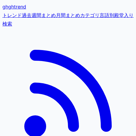
gh
ghtrend
トレンド
過去
週間まとめ
月間まとめ
カテゴリ
言語別
殿堂入り
検索