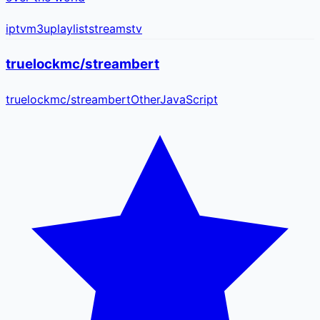
iptv
m3u
playlist
streams
tv
truelockmc/streambert
truelockmc
/
streambert
Other
JavaScript