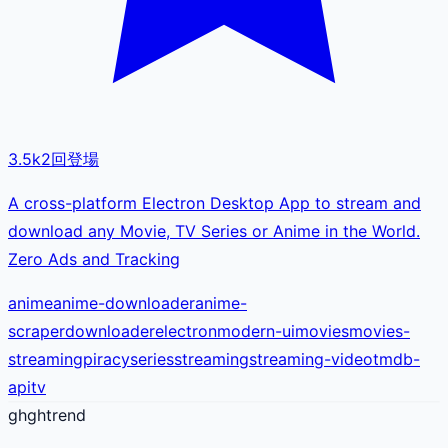
3.5k
2
回登場
A cross-platform Electron Desktop App to stream and
download any Movie, TV Series or Anime in the World.
Zero Ads and Tracking
anime
anime-downloader
anime-
scraper
downloader
electron
modern-ui
movies
movies-
streaming
piracy
series
streaming
streaming-video
tmdb-
api
tv
gh
ghtrend