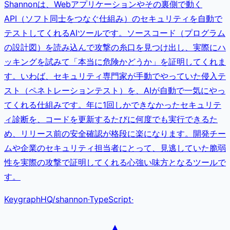
Shannonは、Webアプリケーションやその裏側で動く
API（ソフト同士をつなぐ仕組み）のセキュリティを自動で
テストしてくれるAIツールです。ソースコード（プログラム
の設計図）を読み込んで攻撃の糸口を見つけ出し、実際にハ
ッキングを試みて「本当に危険かどうか」を証明してくれま
す。いわば、セキュリティ専門家が手動でやっていた侵入テ
スト（ペネトレーションテスト）を、AIが自動で一気にやっ
てくれる仕組みです。年に1回しかできなかったセキュリテ
ィ診断を、コードを更新するたびに何度でも実行できるた
め、リリース前の安全確認が格段に楽になります。開発チー
ムや企業のセキュリティ担当者にとって、見逃していた脆弱
性を実際の攻撃で証明してくれる心強い味方となるツールで
す。
KeygraphHQ
/
shannon
·
TypeScript
·