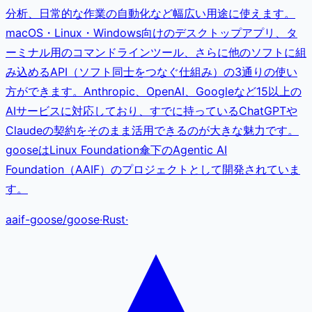
分析、日常的な作業の自動化など幅広い用途に使えます。
macOS・Linux・Windows向けのデスクトップアプリ、タ
ーミナル用のコマンドラインツール、さらに他のソフトに組
み込めるAPI（ソフト同士をつなぐ仕組み）の3通りの使い
方ができます。Anthropic、OpenAI、Googleなど15以上の
AIサービスに対応しており、すでに持っているChatGPTや
Claudeの契約をそのまま活用できるのが大きな魅力です。
gooseはLinux Foundation傘下のAgentic AI
Foundation（AAIF）のプロジェクトとして開発されていま
す。
aaif-goose
/
goose
·
Rust
·