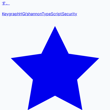
す。
KeygraphHQ
/
shannon
TypeScript
Security