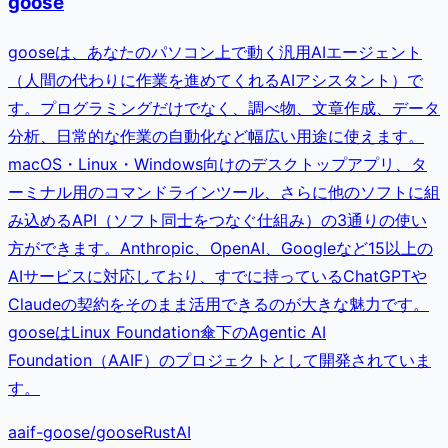
goose
gooseは、あなたのパソコン上で動く汎用AIエージェント
（人間の代わりに作業を進めてくれるAIアシスタント）で
す。プログラミングだけでなく、調べ物、文章作成、データ
分析、日常的な作業の自動化など幅広い用途に使えます。
macOS・Linux・Windows向けのデスクトップアプリ、タ
ーミナル用のコマンドラインツール、さらに他のソフトに組
み込めるAPI（ソフト同士をつなぐ仕組み）の3通りの使い
方ができます。Anthropic、OpenAI、Googleなど15以上の
AIサービスに対応しており、すでに持っているChatGPTや
Claudeの契約をそのまま活用できるのが大きな魅力です。
gooseはLinux Foundation傘下のAgentic AI
Foundation（AAIF）のプロジェクトとして開発されていま
す。
aaif-goose
/
goose
Rust
AI