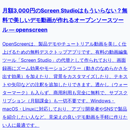
月額3,000円のScreen Studioはもういらない？無
料で美しいデモ動画が作れるオープンソースツー
ル — openscreen
OpenScreenは、製品デモやチュートリアル動画を美しく仕
上げるための無料デスクトップアプリです。有料の動画編集
ツール「Screen Studio」の代替として作られており、画面
録画にズーム効果やモーションブラー（動きのなめらかさを
出す効果）を加えたり、背景をカスタマイズしたり、テキス
トや矢印などの注釈を追加したりできます。透かし（ウォー
ターマーク）も入らず、商用利用も完全に無料で、サブスク
リプション（月額課金）も一切不要です。Windows・
macOS・Linuxに対応しており、アプリ開発者やSNSで製品
を紹介したい人など、見栄えの良いデモ動画を手軽に作りた
い人に最適です。