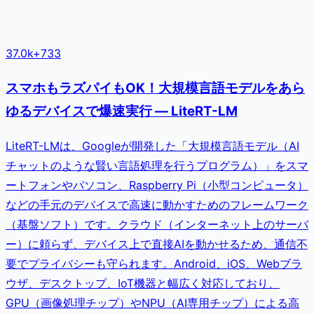
37.0k
+
733
スマホもラズパイもOK！大規模言語モデルをあら
ゆるデバイスで爆速実行 — LiteRT-LM
LiteRT-LMは、Googleが開発した「大規模言語モデル（AI
チャットのような賢い言語処理を行うプログラム）」をスマ
ートフォンやパソコン、Raspberry Pi（小型コンピュータ）
などの手元のデバイスで高速に動かすためのフレームワーク
（基盤ソフト）です。クラウド（インターネット上のサーバ
ー）に頼らず、デバイス上で直接AIを動かせるため、通信不
要でプライバシーも守られます。Android、iOS、Webブラ
ウザ、デスクトップ、IoT機器と幅広く対応しており、
GPU（画像処理チップ）やNPU（AI専用チップ）による高