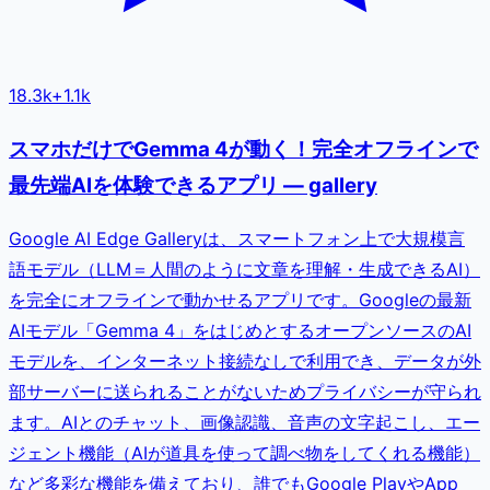
18.3k
+
1.1k
スマホだけでGemma 4が動く！完全オフラインで
最先端AIを体験できるアプリ — gallery
Google AI Edge Galleryは、スマートフォン上で大規模言
語モデル（LLM＝人間のように文章を理解・生成できるAI）
を完全にオフラインで動かせるアプリです。Googleの最新
AIモデル「Gemma 4」をはじめとするオープンソースのAI
モデルを、インターネット接続なしで利用でき、データが外
部サーバーに送られることがないためプライバシーが守られ
ます。AIとのチャット、画像認識、音声の文字起こし、エー
ジェント機能（AIが道具を使って調べ物をしてくれる機能）
など多彩な機能を備えており、誰でもGoogle PlayやApp