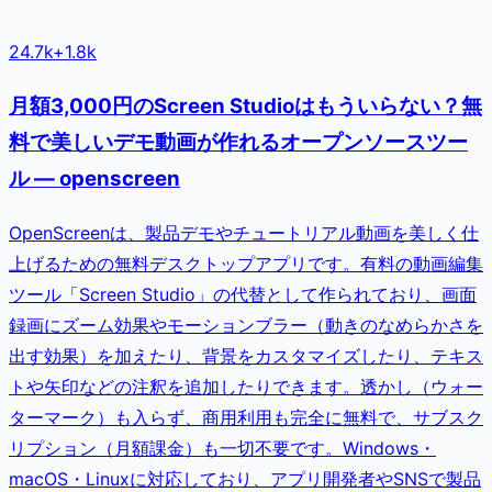
24.7k
+
1.8k
月額3,000円のScreen Studioはもういらない？無
料で美しいデモ動画が作れるオープンソースツー
ル — openscreen
OpenScreenは、製品デモやチュートリアル動画を美しく仕
上げるための無料デスクトップアプリです。有料の動画編集
ツール「Screen Studio」の代替として作られており、画面
録画にズーム効果やモーションブラー（動きのなめらかさを
出す効果）を加えたり、背景をカスタマイズしたり、テキス
トや矢印などの注釈を追加したりできます。透かし（ウォー
ターマーク）も入らず、商用利用も完全に無料で、サブスク
リプション（月額課金）も一切不要です。Windows・
macOS・Linuxに対応しており、アプリ開発者やSNSで製品