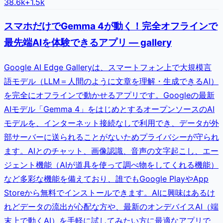
38.6k
+
1.5k
スマホだけでGemma 4が動く！完全オフラインで
最先端AIを体験できるアプリ — gallery
Google AI Edge Galleryは、スマートフォン上で大規模言
語モデル（LLM＝人間のように文章を理解・生成できるAI）
を完全にオフラインで動かせるアプリです。Googleの最新
AIモデル「Gemma 4」をはじめとするオープンソースのAI
モデルを、インターネット接続なしで利用でき、データが外
部サーバーに送られることがないためプライバシーが守られ
ます。AIとのチャット、画像認識、音声の文字起こし、エー
ジェント機能（AIが道具を使って調べ物をしてくれる機能）
など多彩な機能を備えており、誰でもGoogle PlayやApp
Storeから無料でインストールできます。AIに興味はあるけ
れどデータの流出が心配な方や、最新のオンデバイスAI（端
末上で動くAI）を手軽に試してみたい方に最適なアプリで