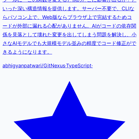
いった深い構造情報を提供します。サーバー不要で、CLIな
らパソコン上で、Web版ならブラウザ上で完結するためコ
ードが外部に漏れる心配がありません。AIがコードの依存関
係を見落として壊れた変更を出してしまう問題を解決し、小
さなAIモデルでも大規模モデル並みの精度でコード修正がで
きるようになります。
abhigyanpatwari
/
GitNexus
·
TypeScript
·