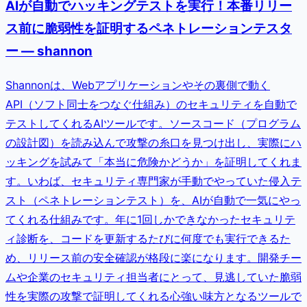
AIが自動でハッキングテストを実行！本番リリー
ス前に脆弱性を証明するペネトレーションテスタ
ー — shannon
Shannonは、Webアプリケーションやその裏側で動く
API（ソフト同士をつなぐ仕組み）のセキュリティを自動で
テストしてくれるAIツールです。ソースコード（プログラム
の設計図）を読み込んで攻撃の糸口を見つけ出し、実際にハ
ッキングを試みて「本当に危険かどうか」を証明してくれま
す。いわば、セキュリティ専門家が手動でやっていた侵入テ
スト（ペネトレーションテスト）を、AIが自動で一気にやっ
てくれる仕組みです。年に1回しかできなかったセキュリテ
ィ診断を、コードを更新するたびに何度でも実行できるた
め、リリース前の安全確認が格段に楽になります。開発チー
ムや企業のセキュリティ担当者にとって、見逃していた脆弱
性を実際の攻撃で証明してくれる心強い味方となるツールで