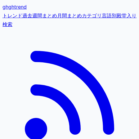
gh
ghtrend
トレンド
過去
週間まとめ
月間まとめ
カテゴリ
言語別
殿堂入り
検索