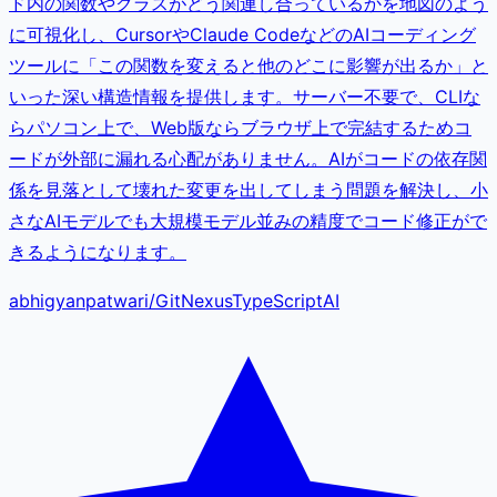
ド内の関数やクラスがどう関連し合っているかを地図のよう
に可視化し、CursorやClaude CodeなどのAIコーディング
ツールに「この関数を変えると他のどこに影響が出るか」と
いった深い構造情報を提供します。サーバー不要で、CLIな
らパソコン上で、Web版ならブラウザ上で完結するためコ
ードが外部に漏れる心配がありません。AIがコードの依存関
係を見落として壊れた変更を出してしまう問題を解決し、小
さなAIモデルでも大規模モデル並みの精度でコード修正がで
きるようになります。
abhigyanpatwari
/
GitNexus
TypeScript
AI