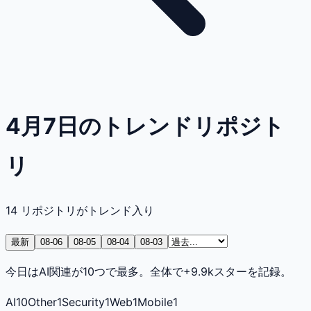
4月7日のトレンドリポジト
リ
14
リポジトリがトレンド入り
最新
08-06
08-05
08-04
08-03
今日はAI関連が10つで最多。全体で+9.9kスターを記録。
AI
10
Other
1
Security
1
Web
1
Mobile
1