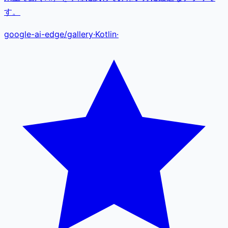
す。
google-ai-edge
/
gallery
·
Kotlin
·