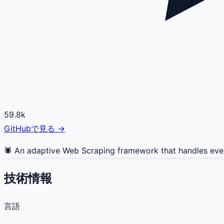
59.8k
GitHubで見る →
🕷️ An adaptive Web Scraping framework that handles every
技術情報
言語