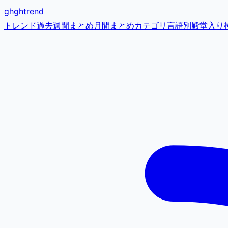
gh
ghtrend
トレンド
過去
週間まとめ
月間まとめ
カテゴリ
言語別
殿堂入り