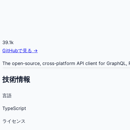
39.1k
GitHubで見る →
The open-source, cross-platform API client for GraphQL,
技術情報
言語
TypeScript
ライセンス