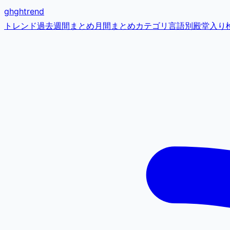
gh
ghtrend
トレンド
過去
週間まとめ
月間まとめ
カテゴリ
言語別
殿堂入り