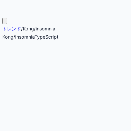
トレンド
/
Kong
/
insomnia
Kong
/
insomnia
TypeScript