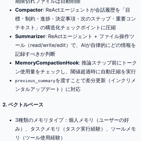
期限切れファイルは自動削除
Compactor
: ReActエージェントが会話履歴を「目
標・制約・進捗・決定事項・次のステップ・重要コン
テキスト」の構造化チェックポイントに圧縮
Summarizer
: ReActエージェント + ファイル操作ツ
ール（read/write/edit）で、AIが自律的にどの情報を
記録すべきか判断
MemoryCompactionHook
: 推論ステップ前にトーク
ン使用量をチェックし、閾値超過時に自動圧縮を実行
を渡すことで差分更新（インクリメ
previous_summary
ンタルアップデート）に対応
2. ベクトルベース
3種類のメモリタイプ：個人メモリ（ユーザーの好
み）、タスクメモリ（タスク実行経験）、ツールメモ
リ（ツール使用経験）