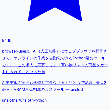
84.1k
browser-useは、AI（人工知能）にウェブブラウザを操作さ
せて、オンラインの作業を自動化できるPython製のツール
です。「この求人に応募して」「買い物リストの商品をカー
トに入れて」といった自
AIモデルの実行も学習もブラウザ画面ひとつで完結！最大2
倍速・VRAM70%削減の万能ツール — unsloth
unslothai
/
unsloth
Python