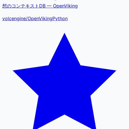
想のコンテキストDB — OpenViking
volcengine
/
OpenViking
Python