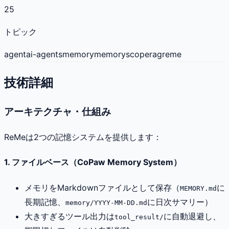
25
トピック
agent
ai-agents
memory
memoryscope
rag
reme
技術詳細
アーキテクチャ・仕組み
ReMeは2つの記憶システムを提供します：
1. ファイルベース（CoPaw Memory System）
メモリをMarkdownファイルとして保存（
に
MEMORY.md
長期記憶、
に日次サマリー）
memory/YYYY-MM-DD.md
大きすぎるツール出力は
に自動退避し、
tool_result/