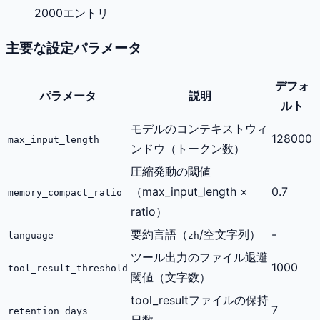
2000エントリ
主要な設定パラメータ
デフォ
パラメータ
説明
ルト
モデルのコンテキストウィ
128000
max_input_length
ンドウ（トークン数）
圧縮発動の閾値
（max_input_length ×
0.7
memory_compact_ratio
ratio）
要約言語（
/空文字列）
-
language
zh
ツール出力のファイル退避
1000
tool_result_threshold
閾値（文字数）
tool_resultファイルの保持
7
retention_days
日数