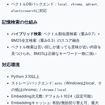
ベクトルDBバックエンド：
、
、
、
local
chroma
qdrant
に対応
elasticsearch
記憶検索の仕組み
ハイブリッド検索
: ベクトル類似度検索（重み0.7）+
BM25全文検索（重み0.3）のスコア融合
ベクトル検索は言い回しが違っても意味が近い内容を
見つけられ、BM25は正確なキーワード一致に強い
対応環境
Python 3.10以上
ストレージバックエンド:
（Windowsはlocal、そ
auto
の他はchroma）/
/
chroma
local
Embedding次元数: デフォルト1024（設定可能）
Embeddingキャッシュ: 有効/無効切り替え可、最大