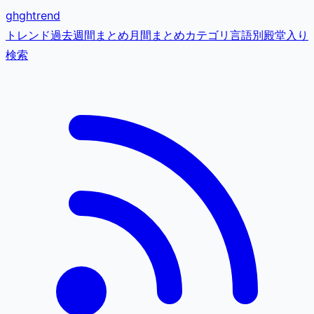
gh
ghtrend
トレンド
過去
週間まとめ
月間まとめ
カテゴリ
言語別
殿堂入り
検索