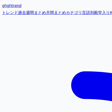
gh
ghtrend
トレンド
過去
週間まとめ
月間まとめ
カテゴリ
言語別
殿堂入り