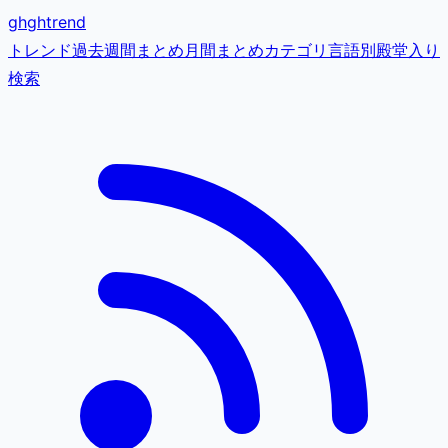
gh
ghtrend
トレンド
過去
週間まとめ
月間まとめ
カテゴリ
言語別
殿堂入り
検索