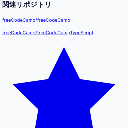
関連リポジトリ
freeCodeCamp/freeCodeCamp
freeCodeCamp
/
freeCodeCamp
TypeScript