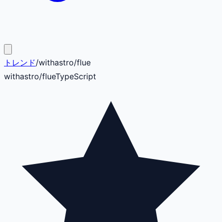
トレンド
/
withastro
/
flue
withastro
/
flue
TypeScript