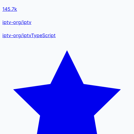
145.7k
iptv-org/iptv
iptv-org
/
iptv
TypeScript