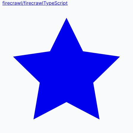
firecrawl
/
firecrawl
TypeScript