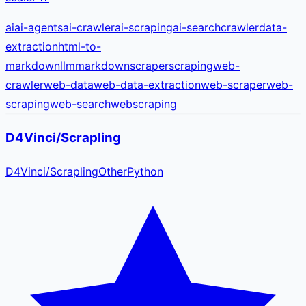
ai
ai-agents
ai-crawler
ai-scraping
ai-search
crawler
data-
extraction
html-to-
markdown
llm
markdown
scraper
scraping
web-
crawler
web-data
web-data-extraction
web-scraper
web-
scraping
web-search
webscraping
D4Vinci/Scrapling
D4Vinci
/
Scrapling
Other
Python