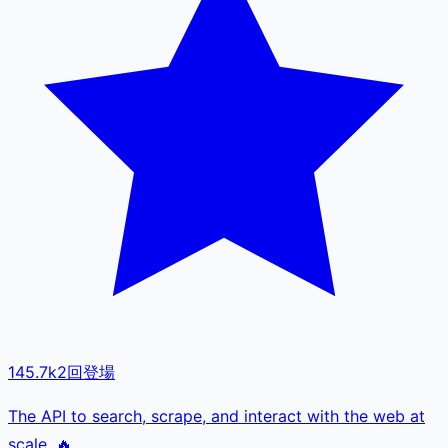
145.7k
2
回登場
The API to search, scrape, and interact with the web at
scale. 🔥