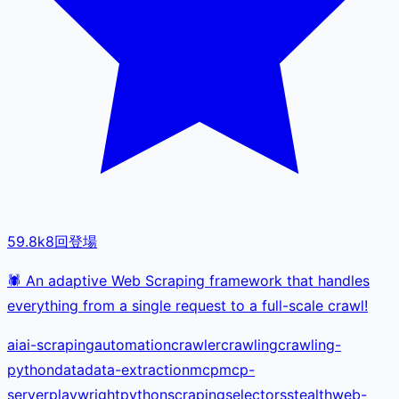
59.8k
8
回登場
🕷️ An adaptive Web Scraping framework that handles
everything from a single request to a full-scale crawl!
ai
ai-scraping
automation
crawler
crawling
crawling-
python
data
data-extraction
mcp
mcp-
server
playwright
python
scraping
selectors
stealth
web-