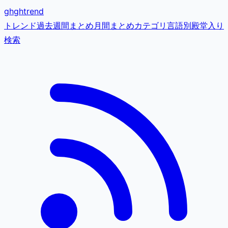
gh
ghtrend
トレンド
過去
週間まとめ
月間まとめ
カテゴリ
言語別
殿堂入り
検索