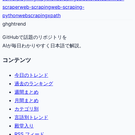
scraper
web-scraping
web-scraping-
python
webscraping
xpath
gh
ghtrend
GitHubで話題のリポジトリを
AIが毎日わかりやすく日本語で解説。
コンテンツ
今日のトレンド
過去のランキング
週間まとめ
月間まとめ
カテゴリ別
言語別トレンド
殿堂入り
RSS フィード