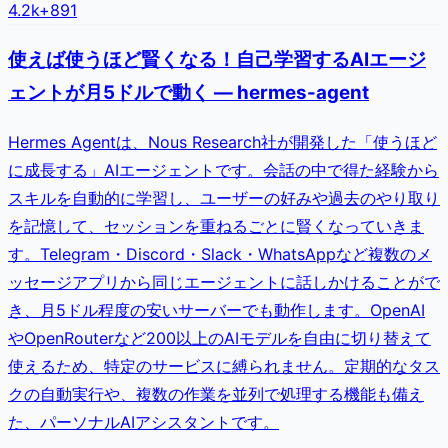
4.2k
+
891
使えば使うほど賢くなる！自己学習するAIエージ
ェントが月5ドルで動く — hermes-agent
Hermes Agentは、Nous Research社が開発した「使うほど
に成長する」AIエージェントです。会話の中で得た経験から
スキルを自動的に学習し、ユーザーの好みや過去のやり取り
を記憶して、セッションを重ねるごとに賢くなっていきま
す。Telegram・Discord・Slack・WhatsAppなど複数のメ
ッセージアプリから同じエージェントに話しかけることがで
き、月5ドル程度の安いサーバーでも動作します。OpenAI
やOpenRouterなど200以上のAIモデルを自由に切り替えて
使えるため、特定のサービスに縛られません。定期的なタス
クの自動実行や、複数の作業を並列で処理する機能も備え
た、パーソナルAIアシスタントです。