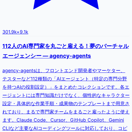
301.9k
+
9.1k
112人のAI専門家を丸ごと雇える！夢のバーチャル
エージェンシー — agency-agents
agency-agentsは、フロントエンド開発者やマーケター、
テスターなど112種類の「AIエージェント（特定の専門分野
を持つAIの役割設定）」をまとめたコレクションです。各エ
ージェントには専門知識だけでなく、個性的なキャラクター
設定・具体的な作業手順・成果物のテンプレートまで用意さ
れており、まるで専門家チームをまるごと雇ったように使え
ます。Claude Code、Cursor、GitHub Copilot、Gemini
CLIなど主要なAIコーディングツールに対応しており、コピ