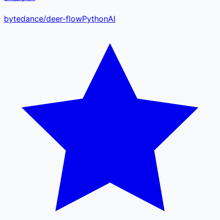
bytedance
/
deer-flow
Python
AI