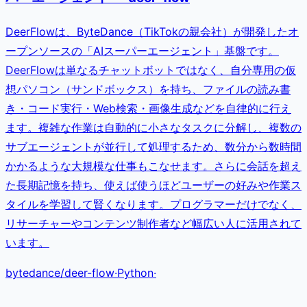
DeerFlowは、ByteDance（TikTokの親会社）が開発したオ
ープンソースの「AIスーパーエージェント」基盤です。
DeerFlowは単なるチャットボットではなく、自分専用の仮
想パソコン（サンドボックス）を持ち、ファイルの読み書
き・コード実行・Web検索・画像生成などを自律的に行え
ます。複雑な作業は自動的に小さなタスクに分解し、複数の
サブエージェントが並行して処理するため、数分から数時間
かかるような大規模な仕事もこなせます。さらに会話を超え
た長期記憶を持ち、使えば使うほどユーザーの好みや作業ス
タイルを学習して賢くなります。プログラマーだけでなく、
リサーチャーやコンテンツ制作者など幅広い人に活用されて
います。
bytedance
/
deer-flow
·
Python
·