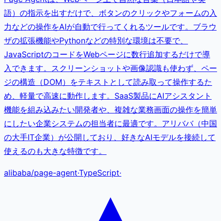
語）の指示を出すだけで、ボタンのクリックやフォームの入
力などの操作をAIが自動で行ってくれるツールです。ブラウ
ザの拡張機能やPythonなどの特別な環境は不要で、
JavaScriptのコードをWebページに数行追加するだけで導
入できます。スクリーンショットや画像認識も使わず、ペー
ジの構造（DOM）をテキストとして読み取って操作するた
め、軽量で高速に動作します。SaaS製品にAIアシスタント
機能を組み込みたい開発者や、複雑な業務画面の操作を簡単
にしたい企業システムの担当者に最適です。アリババ（中国
の大手IT企業）が公開しており、好きなAIモデルを接続して
使えるのも大きな特徴です。
alibaba
/
page-agent
·
TypeScript
·