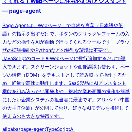
てくれる！Webページに住み込むAIアシスタント
— page-agent
Page Agentは、Webページ上で自然な言葉（日本語や英
語）の指示を出すだけで、ボタンのクリックやフォームの入
力などの操作をAIが自動で行ってくれるツールです。ブラウ
ザの拡張機能やPythonなどの特別な環境は不要で、
JavaScriptのコードをWebページに数行追加するだけで導
入できます。スクリーンショットや画像認識も使わず、ペー
ジの構造（DOM）をテキストとして読み取って操作するた
め、軽量で高速に動作します。SaaS製品にAIアシスタント
機能を組み込みたい開発者や、複雑な業務画面の操作を簡単
にしたい企業システムの担当者に最適です。アリババ（中国
の大手IT企業）が公開しており、好きなAIモデルを接続して
使えるのも大きな特徴です。
alibaba
/
page-agent
TypeScript
AI