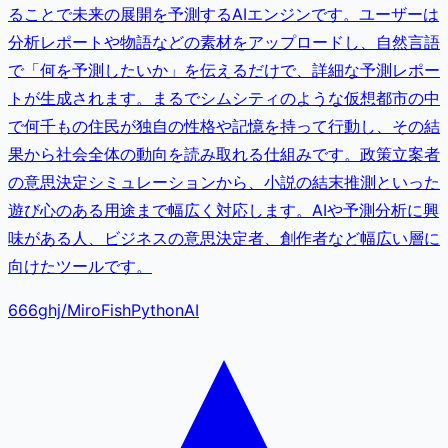
ることで未来の展開を予測するAIエンジンです。ユーザーは
分析レポートや物語などの素材をアップロードし、自然言語
で「何を予測したいか」を伝えるだけで、詳細な予測レポー
トが生成されます。まるでシムシティのような仮想都市の中
で何千もの住民が独自の性格や記憶を持って行動し、その結
果から社会全体の動向を読み取れる仕組みです。政策立案者
の意思決定シミュレーションから、小説の結末推測といった
遊び心のある用途まで幅広く対応します。AIや予測分析に興
味がある人、ビジネスの意思決定者、創作者など幅広い層に
向けたツールです。
666ghj
/
MiroFish
Python
AI