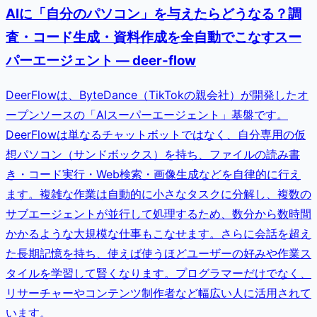
AIに「自分のパソコン」を与えたらどうなる？調
査・コード生成・資料作成を全自動でこなすスー
パーエージェント — deer-flow
DeerFlowは、ByteDance（TikTokの親会社）が開発したオ
ープンソースの「AIスーパーエージェント」基盤です。
DeerFlowは単なるチャットボットではなく、自分専用の仮
想パソコン（サンドボックス）を持ち、ファイルの読み書
き・コード実行・Web検索・画像生成などを自律的に行え
ます。複雑な作業は自動的に小さなタスクに分解し、複数の
サブエージェントが並行して処理するため、数分から数時間
かかるような大規模な仕事もこなせます。さらに会話を超え
た長期記憶を持ち、使えば使うほどユーザーの好みや作業ス
タイルを学習して賢くなります。プログラマーだけでなく、
リサーチャーやコンテンツ制作者など幅広い人に活用されて
います。