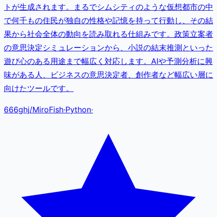
トが生成されます。まるでシムシティのような仮想都市の中
で何千もの住民が独自の性格や記憶を持って行動し、その結
果から社会全体の動向を読み取れる仕組みです。政策立案者
の意思決定シミュレーションから、小説の結末推測といった
遊び心のある用途まで幅広く対応します。AIや予測分析に興
味がある人、ビジネスの意思決定者、創作者など幅広い層に
向けたツールです。
666ghj
/
MiroFish
·
Python
·