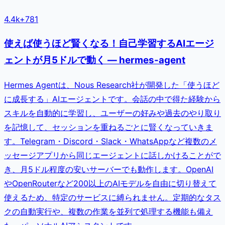
4.4k
+
781
使えば使うほど賢くなる！自己学習するAIエージ
ェントが月5ドルで動く — hermes-agent
Hermes Agentは、Nous Research社が開発した「使うほど
に成長する」AIエージェントです。会話の中で得た経験から
スキルを自動的に学習し、ユーザーの好みや過去のやり取り
を記憶して、セッションを重ねるごとに賢くなっていきま
す。Telegram・Discord・Slack・WhatsAppなど複数のメ
ッセージアプリから同じエージェントに話しかけることがで
き、月5ドル程度の安いサーバーでも動作します。OpenAI
やOpenRouterなど200以上のAIモデルを自由に切り替えて
使えるため、特定のサービスに縛られません。定期的なタス
クの自動実行や、複数の作業を並列で処理する機能も備え